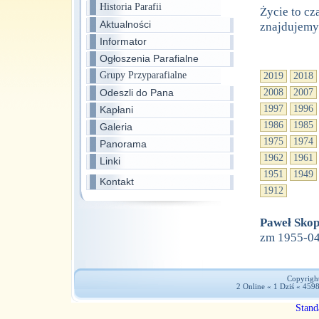
Historia Parafii
Życie to cz
Aktualności
znajdujemy
Informator
Ogłoszenia Parafialne
Grupy Przyparafialne
2019
2018
Odeszli do Pana
2008
2007
1997
1996
Kapłani
1986
1985
Galeria
1975
1974
Panorama
1962
1961
Linki
1951
1949
Kontakt
1912
Paweł Sko
zm 1955-0
Copyright
2 Online « 1 Dziś « 459
Stand