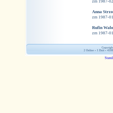
zm 1987-0
Anna Strz
zm 1987-0
Rufin Walo
zm 1987-0
Copyright
2 Online « 1 Dziś « 459
Stand