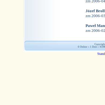
zm 2006-0
Józef Broll
zm 2006-0
Paweł Man
zm 2006-0
Copyright
6 Online « 1 Dziś « 459
Stand