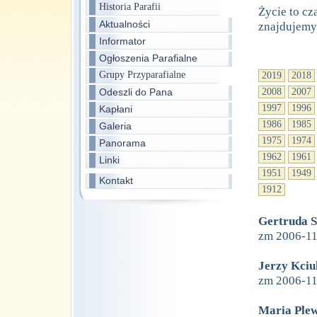
Historia Parafii
Życie to cz
Aktualności
znajdujemy
Informator
Ogłoszenia Parafialne
Grupy Przyparafialne
2019
2018
Odeszli do Pana
2008
2007
1997
1996
Kapłani
1986
1985
Galeria
1975
1974
Panorama
1962
1961
Linki
1951
1949
Kontakt
1912
Gertruda S
zm 2006-1
Jerzy Kciu
zm 2006-1
Maria Ple